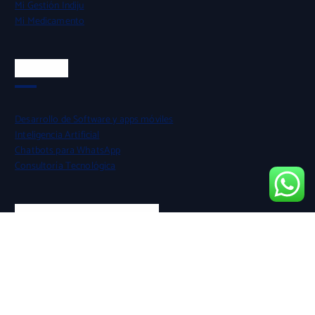
Mi Gestión Indiju
Mi Medicamento
Servicios
Desarrollo de Software y apps móviles
Inteligencia Artificial
Chatbots para WhatsApp
Consultoría Tecnológica
Experiencia y Confianza
Ranking de Innovación ANDI 2025
Finalistas Chibchacum
Entidades públicas y privadas
Innovación con impacto social