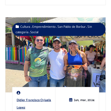
,
,
,
Cultura
Emprendimiento
San Pablo de Borbur
Sin
,
categoría
Social
Didier Francisco Orjuela
Jun, mar, 2024
Lopez