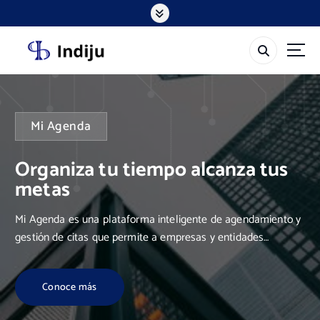
S
k
i
p
t
o
c
o
Mi Agenda
n
t
Organiza tu tiempo alcanza tus
e
n
metas
t
Mi Agenda es una plataforma inteligente de agendamiento y
gestión de citas que permite a empresas y entidades
organizar sus servicios de manera fácil, rápida y eficiente.
Integra atención web, llamadas, WhatsApp y aplicación
Conoce más
móvil, facilitando la programación, confirmación y
seguimiento de citas en tiempo real. Diseñada para sectores