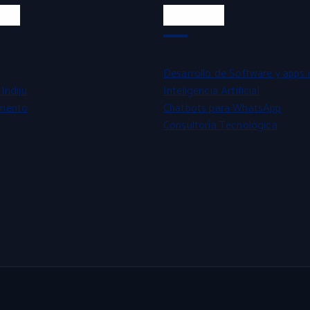
tos
Servicios
Desarrollo de Software y apps 
Indiju
Inteligencia Artificial
mento
Chatbots para WhatsApp
Consultoría Tecnológica