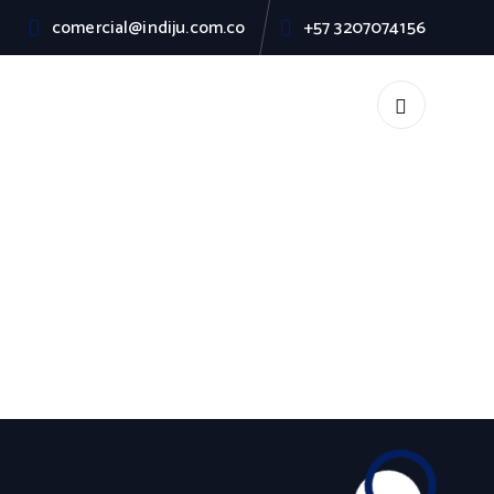
comercial@indiju.com.co
+57 3207074156