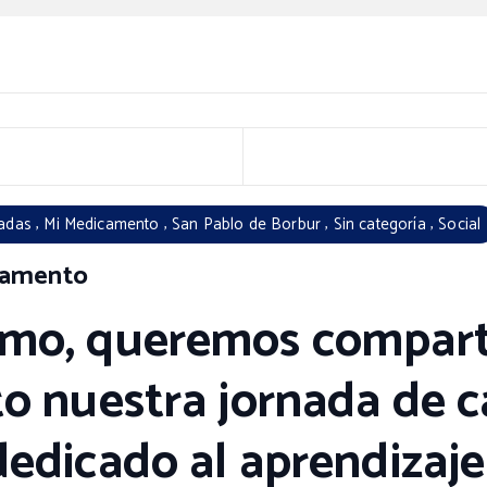
,
,
,
,
adas
Mi Medicamento
San Pablo de Borbur
Sin categoría
Social
camento
smo, queremos compart
to nuestra jornada de c
edicado al aprendizaje 