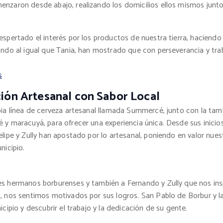
enzaron desde abajo, realizando los domicilios ellos mismos jun
espertado el interés por los productos de nuestra tierra, hacien
ando al igual que Tania, han mostrado que con perseverancia y tra
s
ción Artesanal con Sabor Local
opia línea de cerveza artesanal llamada Summercé, junto con la ta
 y maracuyá, para ofrecer una experiencia única. Desde sus inici
elipe y Zully han apostado por lo artesanal, poniendo en valor nue
nicipio.
s hermanos borburenses y también a Fernando y Zully que nos inspi
o, nos sentimos motivados por sus logros. San Pablo de Borbur y 
cipio y descubrir el trabajo y la dedicación de su gente.