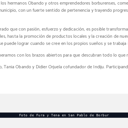
e los hermanos Obando y otros emprendedores borburenses, com
municipio, con un fuerte sentido de pertenencia y trayendo progr
o que con pasión, esfuerzo y dedicación, es posible transformar 
ales, hasta la promoción de productos locales y la creación de n
e puede lograr cuando se cree en los propios sueños y se trabaja 
eramos con los brazos abiertos para que descubran todo lo que nue
, Tania Obando y Didier Orjuela cofundador de Indiju. Participan
Foto de Fura y Tena en San Pablo de Borbur