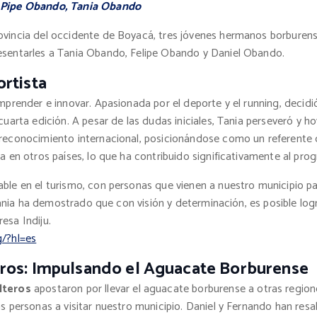
, Pipe Obando, Tania Obando
ovincia del occidente de Boyacá, tres jóvenes hermanos borburens
esentarles a Tania Obando, Felipe Obando y Daniel Obando.
rtista
mprender e innovar. Apasionada por el deporte y el running, decidió
cuarta edición. A pesar de las dudas iniciales, Tania perseveró y
 reconocimiento internacional, posicionándose como un referente 
a en otros países, lo que ha contribuido significativamente al pr
ble en el turismo, con personas que vienen a nuestro municipio p
 Tania ha demostrado que con visión y determinación, es posible log
esa Indiju.
g/?hl=es
ros: Impulsando el Aguacate Borburense
lteros
apostaron por llevar el aguacate borburense a otras regio
ás personas a visitar nuestro municipio. Daniel y Fernando han res