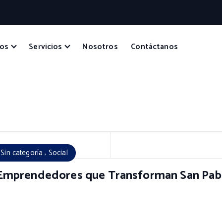
tos
Servicios
Nosotros
Contáctanos
,
,
Sin categoría
Social
mprendedores que Transforman San Pablo 