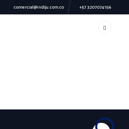
comercial@indiju.com.co
+57 3207074156