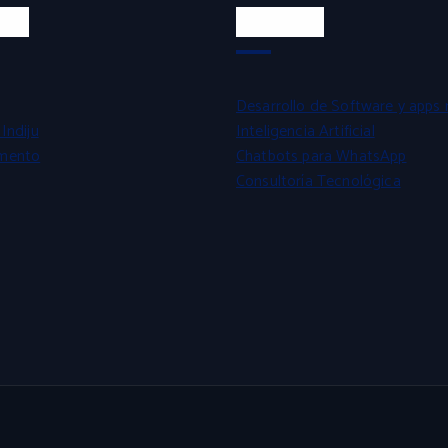
tos
Servicios
Desarrollo de Software y apps 
Indiju
Inteligencia Artificial
mento
Chatbots para WhatsApp
Consultoría Tecnológica